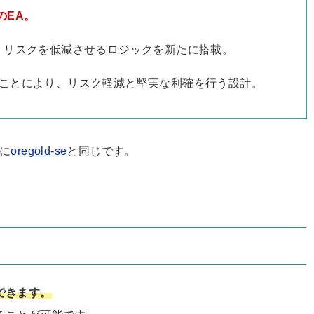
のEA。
しつつ、リスクを低減させるロジックを新たに搭載。
ことにより、リスク軽減と堅実な利確を行う設計。
的に
oregold-se
と同じです。
できます。