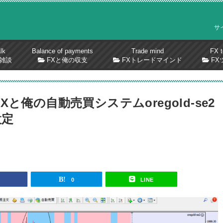
サ
lk
Balance of payments
Trade mind
FX t
雑談
FXと俺の収支
FXトレードマインド
FX
と俺の自動売買システムoregold-se2
設定
0
LINE