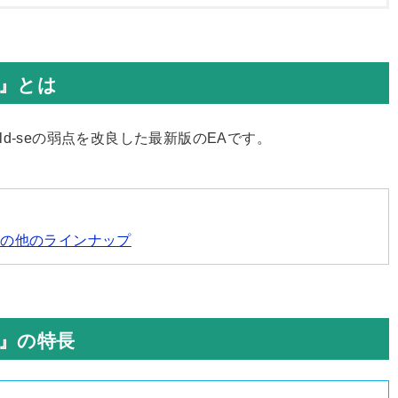
2』とは
egold-seの弱点を改良した最新版のEAです。
：その他のラインナップ
e2』の特長