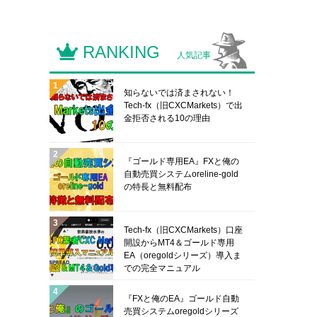
RANKING
人気記事
知らないでは済まされない！
Tech-fx（旧CXCMarkets）で出
金拒否される10の理由
『ゴールド専用EA』FXと俺の
自動売買システムoreline-gold
の特長と無料配布
Tech-fx（旧CXCMarkets）口座
開設からMT4＆ゴールド専用
EA（oregoldシリーズ）導入ま
での完全マニュアル
『FXと俺のEA』ゴールド自動
売買システムoregoldシリーズ