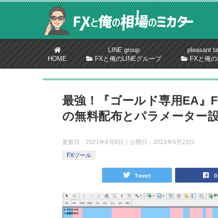
LINE group
pleasant ta
HOME
FXと俺のLINEグループ
FXと俺の
最強！『ゴールド専用EA』FX
の無料配布とパラメーター
更新日：
2021年8月8日
公開日：
2021年5月23日
FXツール
Tweet
0