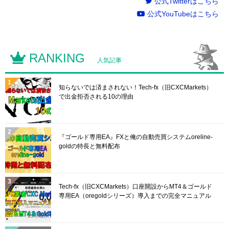
公式Twitterはこちら
公式YouTubeはこちら
RANKING
人気記事
知らないでは済まされない！Tech-fx（旧CXCMarkets）
で出金拒否される10の理由
『ゴールド専用EA』FXと俺の自動売買システムoreline-
goldの特長と無料配布
Tech-fx（旧CXCMarkets）口座開設からMT4＆ゴールド
専用EA（oregoldシリーズ）導入までの完全マニュアル