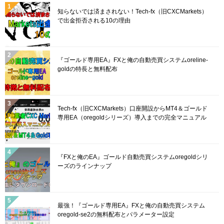
知らないでは済まされない！Tech-fx（旧CXCMarkets）
で出金拒否される10の理由
『ゴールド専用EA』FXと俺の自動売買システムoreline-
goldの特長と無料配布
Tech-fx（旧CXCMarkets）口座開設からMT4＆ゴールド
専用EA（oregoldシリーズ）導入までの完全マニュアル
『FXと俺のEA』ゴールド自動売買システムoregoldシリ
ーズのラインナップ
最強！『ゴールド専用EA』FXと俺の自動売買システム
oregold-se2の無料配布とパラメーター設定