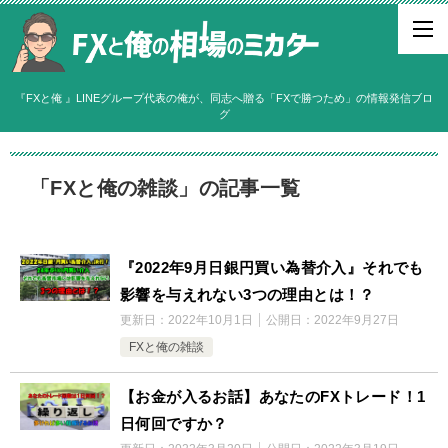
『FXと俺 』LINEグループ代表の俺が、同志へ贈る「FXで勝つため」の情報発信ブロ
グ
「FXと俺の雑談」の記事一覧
『2022年9月日銀円買い為替介入』それでも
影響を与えれない3つの理由とは！？
更新日：
2022年10月1日
公開日：
2022年9月27日
FXと俺の雑談
【お金が入るお話】あなたのFXトレード！1
日何回ですか？