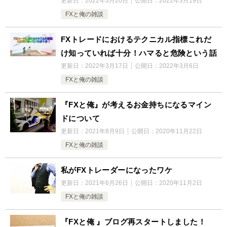
更新日：
2022年3月20日
公開日：
2022年3月19日
FXと俺の雑談
FXトレードにおけるテクニカル指標これだ
け知っていれば十分！ハマると危険という話
更新日：
2022年3月17日
公開日：
2022年3月6日
FXと俺の雑談
『FXと俺』が考えるお金持ちになるマイン
ドについて
更新日：
2021年8月9日
公開日：
2020年11月22日
FXと俺の雑談
私がFXトレーダーになったワケ
更新日：
2021年6月26日
公開日：
2020年11月2日
FXと俺の雑談
『FXと俺 』ブログ再スタートしました！