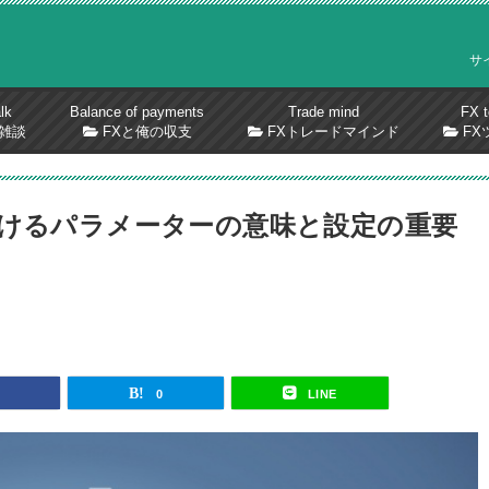
サ
lk
Balance of payments
Trade mind
FX t
雑談
FXと俺の収支
FXトレードマインド
FX
おけるパラメーターの意味と設定の重要
0
LINE