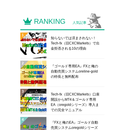
RANKING
人気記事
知らないでは済まされない！
Tech-fx（旧CXCMarkets）で出
金拒否される10の理由
『ゴールド専用EA』FXと俺の
自動売買システムoreline-gold
の特長と無料配布
Tech-fx（旧CXCMarkets）口座
開設からMT4＆ゴールド専用
EA（oregoldシリーズ）導入ま
での完全マニュアル
『FXと俺のEA』ゴールド自動
売買システムoregoldシリーズ