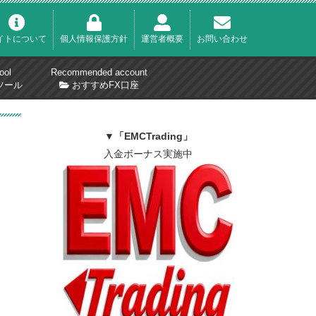
イトについて
個人情報保護方針
運営者概要
お問い合わせ
ool
Recommended account
ツール
おすすめFX口座
▼
「EMCTrading」
入金ボーナス実施中