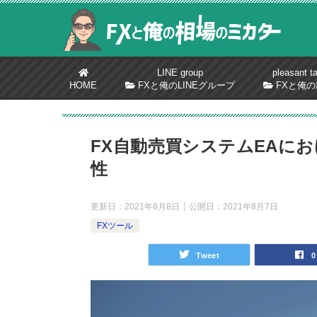
LINE group
pleasant ta
HOME
FXと俺のLINEグループ
FXと俺の
FX自動売買システムEAに
性
更新日：
2021年8月8日
公開日：
2021年8月7日
FXツール
Tweet
0